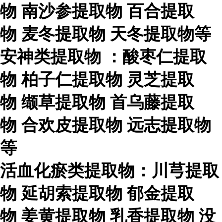
物
南沙参提取物
百合提取
物
麦冬提取物
天冬提取物等
安神类提取物
：酸枣仁提取
物
柏子仁提取物
灵芝提取
物
缬草提取物
首乌藤提取
物
合欢皮提取物
远志提取物
等
活血化瘀类提取物：川芎提取
物
延胡索提取物
郁金提取
物
姜黄提取物
乳香提取物
没