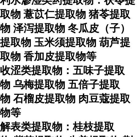
利水渗湿类药提取物：茯苓提
取物
薏苡仁提取物
猪苓提取
物
泽泻提取物
冬瓜皮（子）
提取物
玉米须提取物
葫芦提
取物
香加皮提取物等
收涩类提取物：五味子提取
物
乌梅提取物
五倍子提取
物
石榴皮提取物
肉豆蔻提取
物等
解表类提取物：桂枝提取