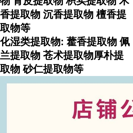
物
青皮提取物
枳实提取物
木
香提取物
沉香提取物
檀香提
取物等
化湿类提取物
:
藿香提取物
佩
兰提取物
苍术提取物厚朴提
取物
砂仁提取物等