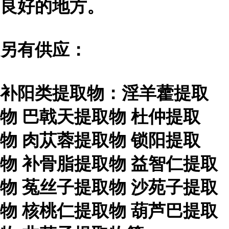
良好的地方。
另有供应：
补阳类提取物：淫羊藿提取
物
巴戟天提取物
杜仲提取
物
肉苁蓉提取物
锁阳提取
物
补骨脂提取物
益智仁提取
物
菟丝子提取物
沙苑子提取
物
核桃仁提取物
葫芦巴提取