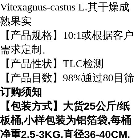
Vitexagnus-castus L.其干燥成
熟果实
【产品规格】10:1或根据客户
需求定制。
【产品性状】TLC检测
【产品目数】98%通过80目筛
订购须知
【包装方式】大货
25
公斤
/
纸
板桶
,
小样包装为铝箔袋
,
每桶
净重
2.5-3KG,
直径
36-40CM,