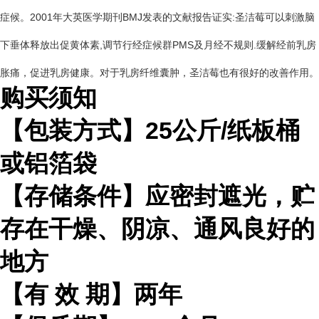
症候。2001年大英医学期刊BMJ发表的文献报告证实:圣洁莓可以刺激脑
下垂体释放出促黄体素,调节行经症候群PMS及月经不规则.缓解经前乳房
胀痛，促进乳房健康。对于乳房纤维囊肿，圣洁莓也有很好的改善作用。
购买须知
【包装方式】
25
公斤
/
纸板桶
或铝箔袋
【存储条件】应密封遮光，贮
存在干燥、阴凉、通风良好的
地方
【有
效
期】两年