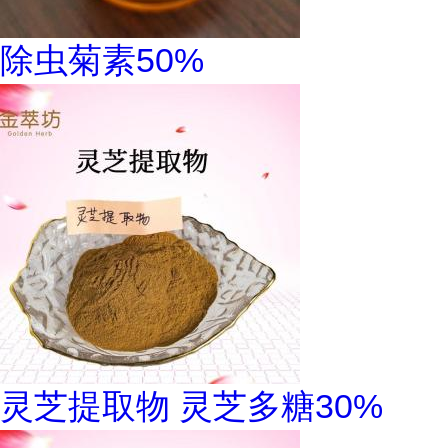
除虫菊素50%
灵芝提取物 灵芝多糖30%