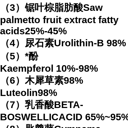
（
3
）锯叶棕脂肪酸
Saw
palmetto fruit extract
fatty
acids
25%-45%
（
4
）
尿石素
Urolithin-B
98%
（
5
）*酚
Kaempferol
10%-98%
（
6
）木犀草素
98%
Luteolin
98%
（
7
）乳香酸
BETA-
BOSWELLICACID
65%
~95