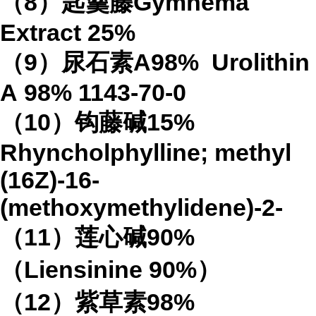
（
8
）匙羹藤
Gymnema
Extract
25%
（
9
）尿石素
A98%
Urolithin
A
98%
1143-70-0
（
10
）钩藤碱
15%
Rhyncholphylline; methyl
(16Z)-16-
(methoxymethylidene)-2-
（
11
）莲心碱
90%
（
Liensinine 90%
）
（
12
）紫草素
98%