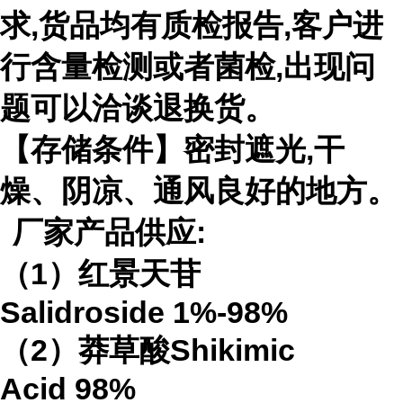
求
,
货品均有质检报告
,
客户进
行含量检测或者菌检
,
出现问
题可以洽谈退换货。
【存储条件】密封遮光
,
干
燥、阴凉、通风良好的地方。
厂家产品供应
:
（
1
）红景天苷
Salidroside
1%-98%
（
2
）莽草酸
Shikimic
Acid
98%