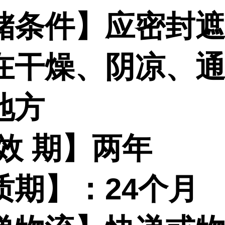
储条件】应密封
在干燥、阴凉、
地方
效
期】两年
质期】：
24
个月