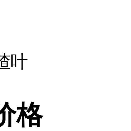
楂叶
价格