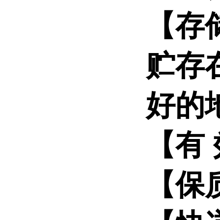
【存
贮存
好的
【有
【保