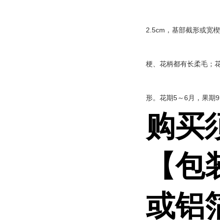
2.5cm，基部截形或
梗、花柄都有长柔毛；花
形。花期5～6月，果期9
购买
【包
或铝