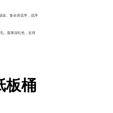
锐锯齿。复伞房花序，花序
有毛。梨果深红色，近球
纸板桶