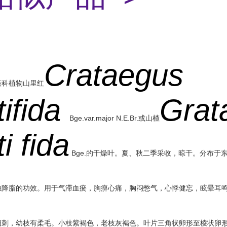
Crataegus
薇科植物山里红
tifida
Grat
Bge.var.major N.E.Br.或山楂
i fida
Bge.的干燥叶。夏、秋二季采收，晾干。分布于
浊降脂的功效。用于气滞血瘀，胸痹心痛，胸闷憋气，心悸健忘，眩晕耳
刺，幼枝有柔毛。小枝紫褐色，老枝灰褐色。叶片三角状卵形至棱状卵形，长