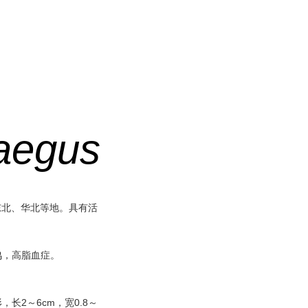
aegus
东北、华北等地。具有活
鸣，高脂血症。
2～6cm，宽0.8～