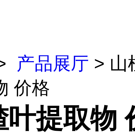
>
产品展厅
> 山
物 价格
楂叶提取物 