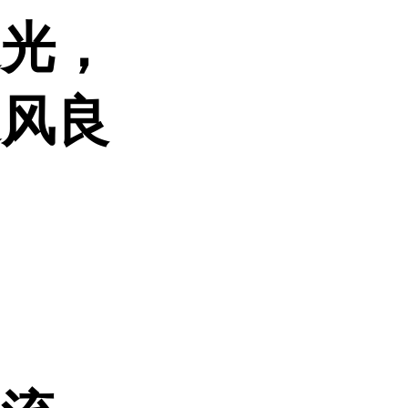
遮光，
通风良