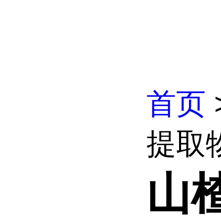
首页
提取
山