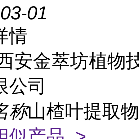
-03-01
详情
西安金萃坊植物
限公司
名称
山楂叶提取物
相似产品 >