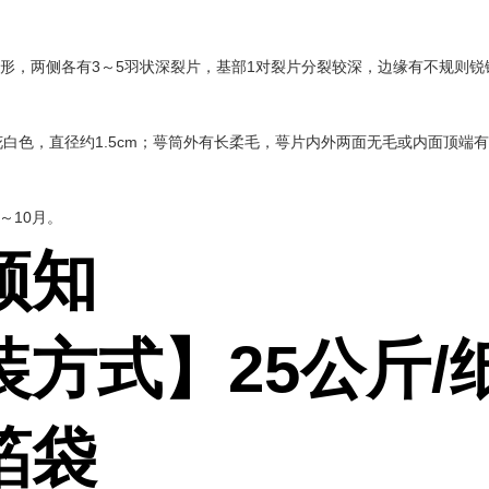
宽楔形，两侧各有3～5羽状深裂片，基部1对裂片分裂较深，边缘有不规则
白色，直径约1.5cm；萼筒外有长柔毛，萼片内外两面无毛或内面顶端
～10月。
须知
装方式】
25
公斤
/
箔袋