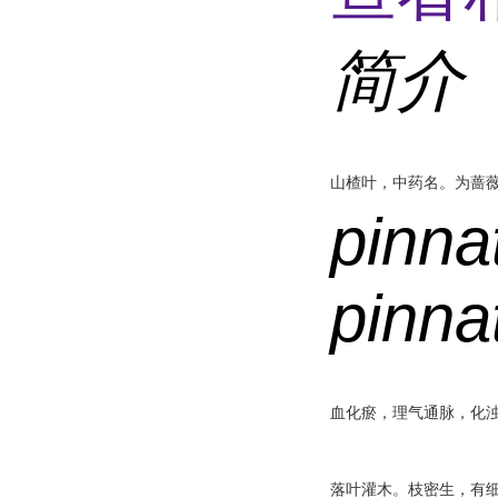
简介
山楂叶，中药名。为蔷
pinna
pinnat
血化瘀，理气通脉，化
落叶灌木。枝密生，有细