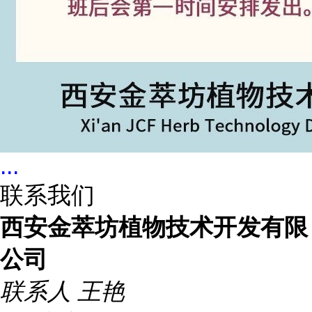
...
联系我们
西安金萃坊植物技术开发有限
公司
联系人
王艳