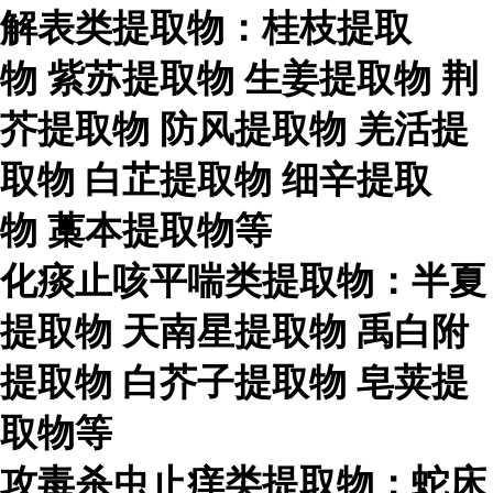
解表类提取物：桂枝提取
物
紫苏提取物
生姜提取物
荆
芥提取物
防风提取物
羌活提
取物
白芷提取物
细辛提取
物
藁本提取物等
化痰止咳平喘类提取物：半夏
提取物
天南星提取物
禹白附
提取物
白芥子提取物
皂荚提
取物等
攻毒杀虫止痒类提取物：蛇床