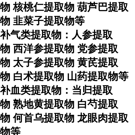
物
核桃仁提取物
葫芦巴提取
物
韭菜子提取物等
补气类提取物：人参提取
物
西洋参提取物
党参提取
物
太子参提取物
黄芪提取
物
白术提取物
山药提取物等
补血类提取物：当归提取
物
熟地黄提取物
白芍提取
物
何首乌提取物
龙眼肉提取
物等