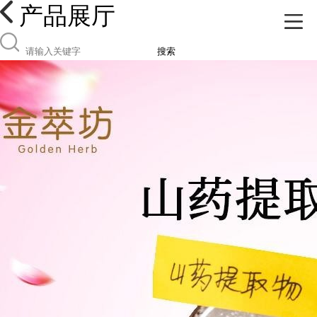
产品展厅
搜索