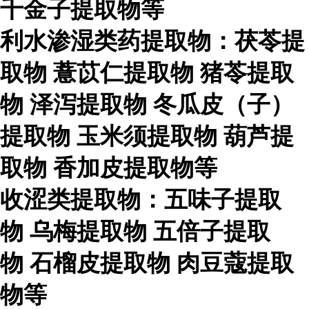
千金子提取物等
利水渗湿类药提取物：茯苓提
取物
薏苡仁提取物
猪苓提取
物
泽泻提取物
冬瓜皮（子）
提取物
玉米须提取物
葫芦提
取物
香加皮提取物等
收涩类提取物：五味子提取
物
乌梅提取物
五倍子提取
物
石榴皮提取物
肉豆蔻提取
物等