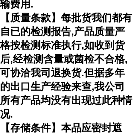
输费用
.
【质量条款】每批货我们都有
自已的检测报告
,
产品质量严
格按检测标准执行
,
如收到货
后
,
经检测含量或菌检不合格
,
可协洽我司退换货
.
但据多年
的出口生产经验来查
,
我公司
所有产品均没有出现过此种情
况
.
【存储条件】本品应密封遮