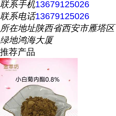
联系手机
13679125026
联系电话
13679125026
所在地址
陕西省西安市雁塔区
绿地鸿海大厦
推荐产品