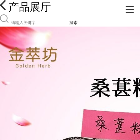
产品展厅
搜索