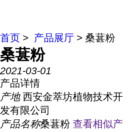
首页
>
产品展厅
> 桑葚粉
桑葚粉
2021-03-01
产品详情
产地
西安金萃坊植物技术开
发有限公司
产品名称
桑葚粉
查看相似产