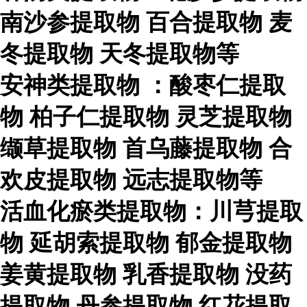
南沙参提取物
百合提取物
麦
冬提取物
天冬提取物等
安神类提取物
：酸枣仁提取
物
柏子仁提取物
灵芝提取物
缬草提取物
首乌藤提取物
合
欢皮提取物
远志提取物等
活血化瘀类提取物：川芎提取
物
延胡索提取物
郁金提取物
姜黄提取物
乳香提取物
没药
提取物
丹参提取物
红花提取