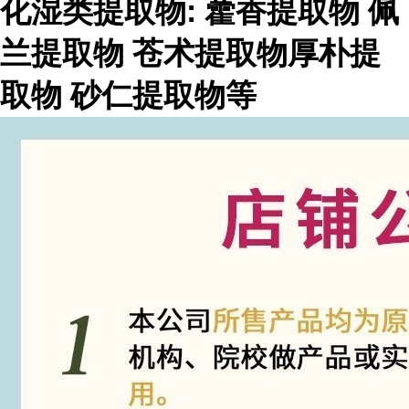
化湿类提取物
:
藿香提取物
佩
兰提取物
苍术提取物厚朴提
取物
砂仁提取物等