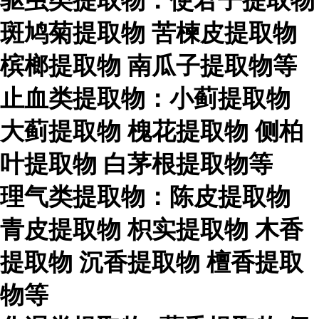
驱虫类提取物：使君子提取物
斑鸠菊提取物
苦楝皮提取物
槟榔提取物
南瓜子提取物等
止血类提取物：小蓟提取物
大蓟提取物
槐花提取物
侧柏
叶提取物
白茅根提取物等
理气类提取物：陈皮提取物
青皮提取物
枳实提取物
木香
提取物
沉香提取物
檀香提取
物等