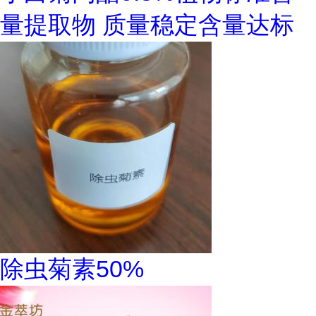
量提取物 质量稳定含量达标
除虫菊素50%