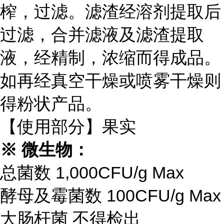
榨，过滤。滤渣经溶剂提取后
过滤，合并滤液及滤渣提取
液，经精制，浓缩而得成品。
如再经真空干燥或喷雾干燥则
得粉状产品。
【使用部分】果实
※ 微生物：
总菌数 1,000CFU/g Max
酵母
及霉菌数 100CFU/g Max
大肠杆菌 不得检出