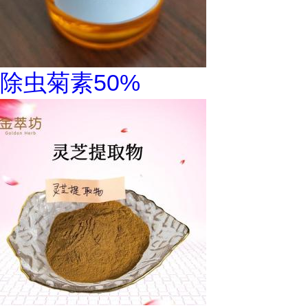
除虫菊素50%