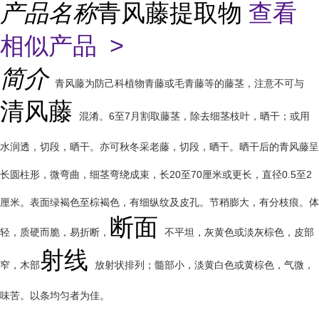
产品名称
青风藤提取物
查看
相似产品 >
简介
青风藤为防己科植物青藤或毛青藤等的藤茎，注意不可与
清风藤
混淆。6至7月割取藤茎，除去细茎枝叶，晒干；或用
水润透，切段，晒干。亦可秋冬采老藤，切段，晒干。晒干后的青风藤呈
长圆柱形，微弯曲，细茎弯绕成束，长20至70厘米或更长，直径0.5至2
厘米。表面绿褐色至棕褐色，有细纵纹及皮孔。节稍膨大，有分枝痕。体
断面
轻，质硬而脆，易折断，
不平坦，灰黄色或淡灰棕色，皮部
射线
窄，木部
放射状排列；髓部小，淡黄白色或黄棕色，气微，
味苦。以条均匀者为佳。