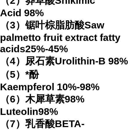
（
2
）莽草酸
Shikimic
Acid
98%
（
3
）锯叶棕脂肪酸
Saw
palmetto fruit extract
fatty
acids
25%-45%
（
4
）
尿石素
Urolithin-B
98%
（
5
）*酚
Kaempferol
10%-98%
（
6
）木犀草素
98%
Luteolin
98%
（
7
）乳香酸
BETA-