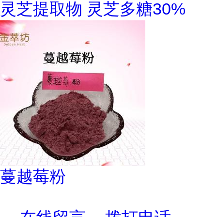
灵芝提取物 灵芝多糖30%
蔓越莓粉