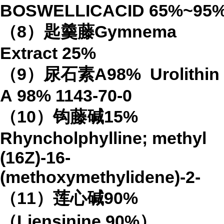
BOSWELLICACID
65%
~95
（
8
）匙羹藤
Gymnema
Extract
25%
（
9
）尿石素
A98%
Urolithin
A
98%
1143-70-0
（
10
）钩藤碱
15%
Rhyncholphylline; methyl
(16Z)-16-
(methoxymethylidene)-2-
（
11
）莲心碱
90%
（
Liensinine 90%
）