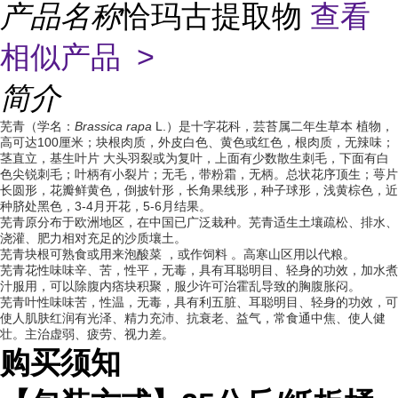
产品名称
恰玛古提取物
查看
相似产品 >
简介
芜青（学名：
Brassica rapa
L.）是十字花科，芸苔属二年生草本 植物，
高可达100厘米；块根肉质，外皮白色、黄色或红色，根肉质，无辣味；
茎直立，基生叶片 大头羽裂或为复叶，上面有少数散生刺毛，下面有白
色尖锐刺毛；叶柄有小裂片；无毛，带粉霜，无柄。总状花序顶生；萼片
长圆形，花瓣鲜黄色，倒披针形，长角果线形，种子球形，浅黄棕色，近
种脐处黑色，3-4月开花，5-6月结果。
芜青原分布于欧洲地区，在中国已广泛栽种。芜青适生土壤疏松、排水、
浇灌、肥力相对充足的沙质壤土。
芜青块根可熟食或用来泡酸菜 ，或作饲料 。高寒山区用以代粮。
芜青花性味味辛、苦，性平，无毒，具有耳聪明目、轻身的功效，加水煮
汁服用，可以除腹内痞块积聚，服少许可治霍乱导致的胸腹胀闷。
芜青叶性味味苦，性温，无毒，具有利五脏、耳聪明目、轻身的功效，可
使人肌肤红润有光泽、精力充沛、抗衰老、益气，常食通中焦、使人健
壮。主治虚弱、疲劳、视力差。
购买须知