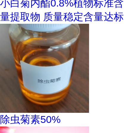
小白菊内酯0.8%植物标准含
量提取物 质量稳定含量达标
除虫菊素50%