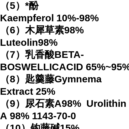
（
5
）*酚
Kaempferol
10%-98%
（
6
）木犀草素
98%
Luteolin
98%
（
7
）乳香酸
BETA-
BOSWELLICACID
65%
~95
（
8
）匙羹藤
Gymnema
Extract
25%
（
9
）尿石素
A98%
Urolithin
A
98%
1143-70-0
（
10
）钩藤碱
15%