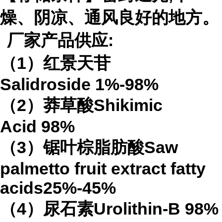
燥、阴凉、通风良好的地方。
厂家产品供应
:
（
1
）红景天苷
Salidroside
1%-98%
（
2
）莽草酸
Shikimic
Acid
98%
（
3
）锯叶棕脂肪酸
Saw
palmetto fruit extract
fatty
acids
25%-45%
（
4
）
尿石素
Urolithin-B
98%