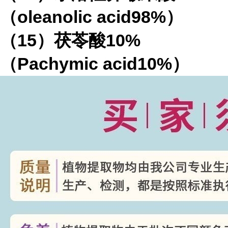
（
oleanolic acid98%
）
（
15
）茯苓酸
10%
（
Pachymic acid10%
）