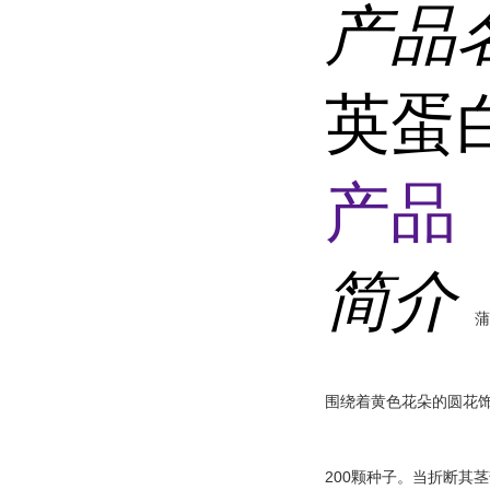
产品
英蛋
产品 
简介
蒲
围绕着黄色花朵的圆花
200颗种子。当折断其