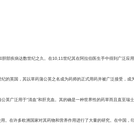
和胆部疾病达数世纪之久。在10,11世纪其在阿拉伯医生手中得到广泛应
世纪的英国，其以草药蒲公英之名成为药师的正式用药并被广泛接受，成
蒲公英广泛用于“清血”和肝充血。其的确是一种世界性的药草而且直至瑞
使用。在许多欧洲国家对其药物和营养作用进行了大量的研究。在中国，