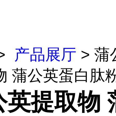
>
产品展厅
> 蒲
 蒲公英蛋白肽粉 .
公英提取物 