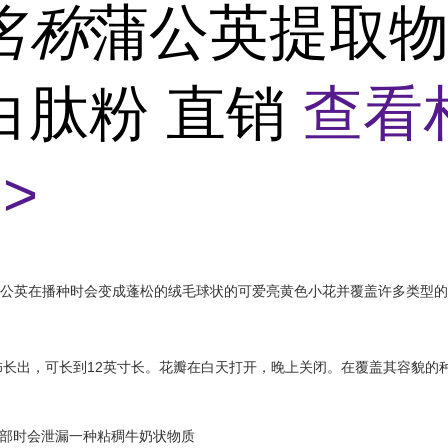
名称
蒲公英提取物
白肽粉 直销
查看
>
公英在播种时会变成蓬松的绒毛球状的可爱亮黄色小花并覆盖许多类型的
饰长出，可长到12英寸长。花瓣在白天打开，晚上关闭。在覆盖其容貌的
茎部时会泄漏一种粘稠牛奶状物质