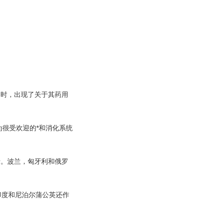
用时，出现了关于其药用
为很受欢迎的*和消化系统
士。波兰，匈牙利和俄罗
印度和尼泊尔蒲公英还作