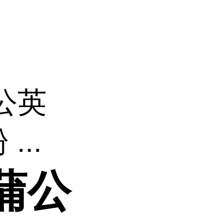
公英
..
蒲公