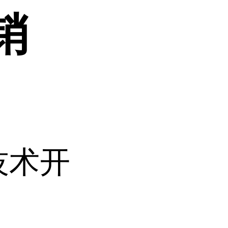
销
技术开