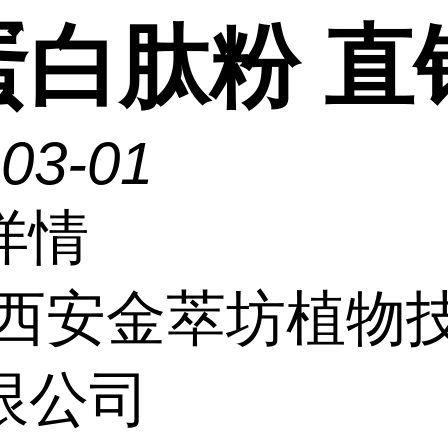
蛋白肽粉 直
-03-01
详情
西安金萃坊植物
限公司