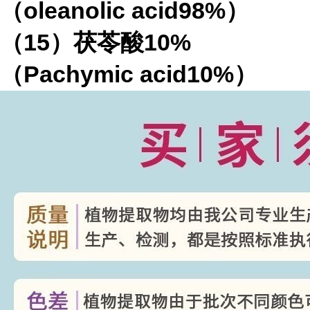
（
oleanolic acid98%
）
（
15
）茯苓酸
10%
（
Pachymic acid10%
）