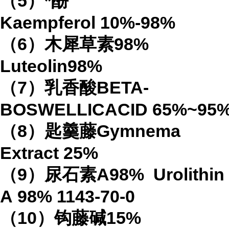
（
5
）*酚
Kaempferol
10%-98%
（
6
）木犀草素
98%
Luteolin
98%
（
7
）乳香酸
BETA-
BOSWELLICACID
65%
~95
（
8
）匙羹藤
Gymnema
Extract
25%
（
9
）尿石素
A98%
Urolithin
A
98%
1143-70-0
（
10
）钩藤碱
15%