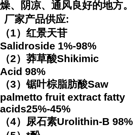
燥、阴凉、通风良好的地方。
厂家产品供应
:
（
1
）红景天苷
Salidroside
1%-98%
（
2
）莽草酸
Shikimic
Acid
98%
（
3
）锯叶棕脂肪酸
Saw
palmetto fruit extract
fatty
acids
25%-45%
（
4
）
尿石素
Urolithin-B
98%