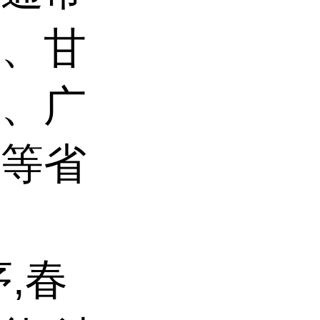
西、甘
东、广
南等省
,春