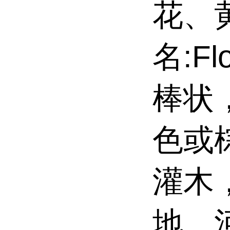
花、
名:Fl
棒状
色或
灌木
地，