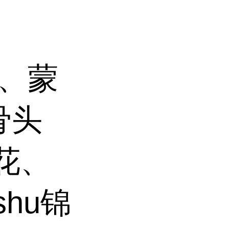
花、蒙
骨头
花、
shu锦