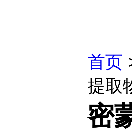
首页
提取
密