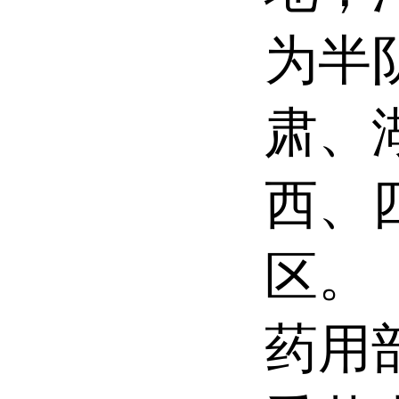
为半
肃、
西、
区。
药用