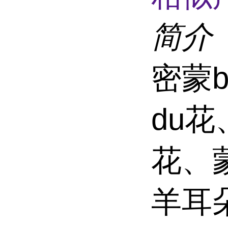
简介
密蒙b
du花
花、
羊耳朵