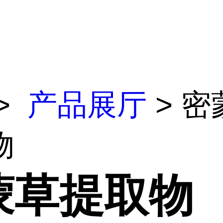
>
产品展厅
> 密
物
蒙草提取物