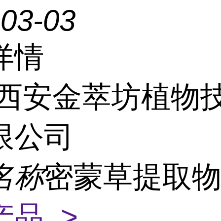
-03-03
详情
西安金萃坊植物
限公司
名称
密蒙草提取
产品 >