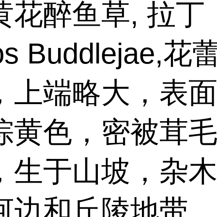
黄花醉鱼草, 拉丁
os Buddlejae,
，上端略大，表
棕黄色，密被茸毛
，生于山坡，杂
河边和丘陵地带