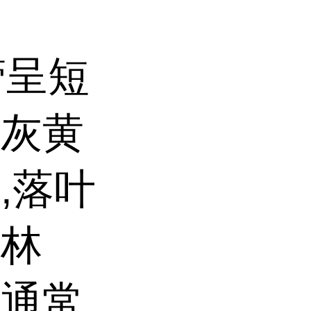
花蕾呈短
面灰黄
,落叶
木林
，通常