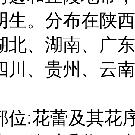
阴生。分布在陕
湖北、湖南、广
四川、贵州、云
部位:花蕾及其花序