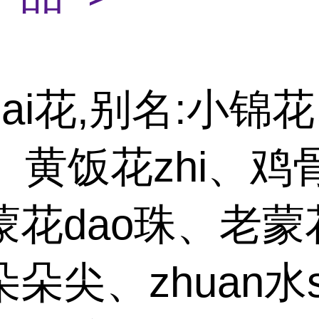
ai花,别名:小锦
、黄饭花zhi、鸡
蒙花dao珠、老蒙
朵尖、zhuan水