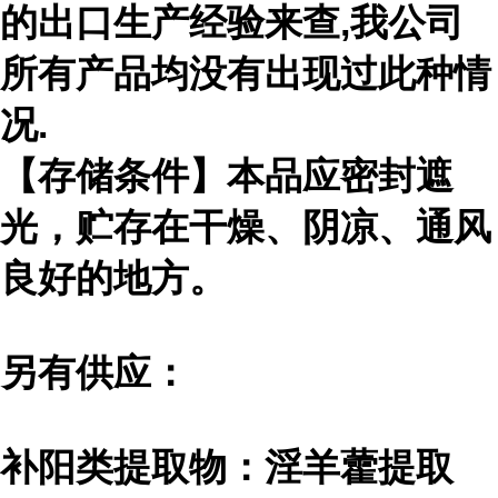
的出口生产经验来查
,
我公司
所有产品均没有出现过此种情
况
.
【存储条件】本品应密封遮
光，贮存在干燥、阴凉、通风
良好的地方。
另有供应：
补阳类提取物：淫羊藿提取