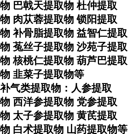
物
巴戟天提取物
杜仲提取
物
肉苁蓉提取物
锁阳提取
物
补骨脂提取物
益智仁提取
物
菟丝子提取物
沙苑子提取
物
核桃仁提取物
葫芦巴提取
物
韭菜子提取物等
补气类提取物：人参提取
物
西洋参提取物
党参提取
物
太子参提取物
黄芪提取
物
白术提取物
山药提取物等