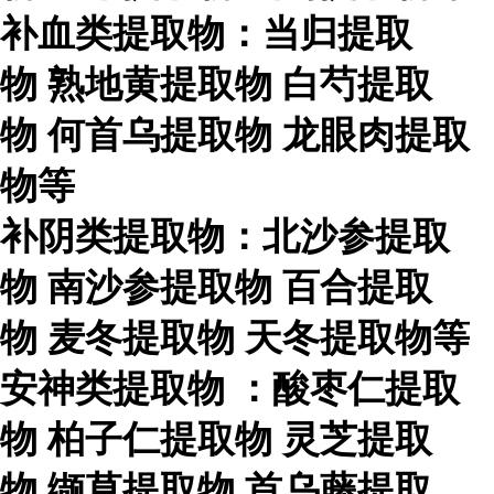
补血类提取物：当归提取
物
熟地黄提取物
白芍提取
物
何首乌提取物
龙眼肉提取
物等
补阴类提取物：北沙参提取
物
南沙参提取物
百合提取
物
麦冬提取物
天冬提取物等
安神类提取物
：酸枣仁提取
物
柏子仁提取物
灵芝提取
物
缬草提取物
首乌藤提取