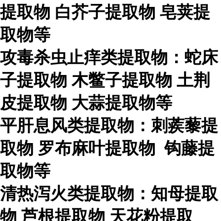
提取物
白芥子提取物
皂荚提
取物等
攻毒杀虫止痒类提取物：蛇床
子提取物
木鳖子提取物
土荆
皮提取物
大蒜提取物等
平肝息风类提取物：刺蒺藜提
取物
罗布麻叶提取物
钩藤提
取物等
清热泻火类提取物：知母提取
物
芦根提取物
天花粉提取