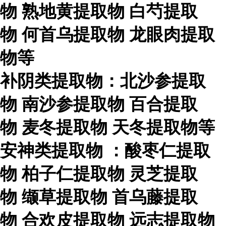
物
熟地黄提取物
白芍提取
物
何首乌提取物
龙眼肉提取
物等
补阴类提取物：北沙参提取
物
南沙参提取物
百合提取
物
麦冬提取物
天冬提取物等
安神类提取物
：酸枣仁提取
物
柏子仁提取物
灵芝提取
物
缬草提取物
首乌藤提取
物
合欢皮提取物
远志提取物