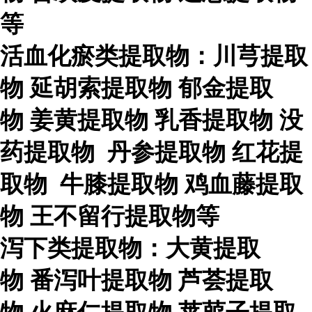
等
活血化瘀类提取物：川芎提取
物
延胡索提取物
郁金提取
物
姜黄提取物
乳香提取物
没
药提取物
丹参提取物
红花提
取物
牛膝提取物
鸡血藤提取
物
王不留行提取物等
泻下类提取物：大黄提取
物
番泻叶提取物
芦荟提取