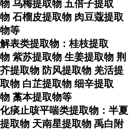
物
乌梅提取物
五倍子提取
物
石榴皮提取物
肉豆蔻提取
物等
解表类提取物：桂枝提取
物
紫苏提取物
生姜提取物
荆
芥提取物
防风提取物
羌活提
取物
白芷提取物
细辛提取
物
藁本提取物等
化痰止咳平喘类提取物：半夏
提取物
天南星提取物
禹白附