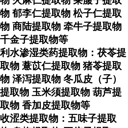
物
火麻仁提取物
莱菔子提取
物
郁李仁提取物
松子仁提取
物
商陆提取物
牵牛子提取物
千金子提取物等
利水渗湿类药提取物：茯苓提
取物
薏苡仁提取物
猪苓提取
物
泽泻提取物
冬瓜皮（子）
提取物
玉米须提取物
葫芦提
取物
香加皮提取物等
收涩类提取物：五味子提取