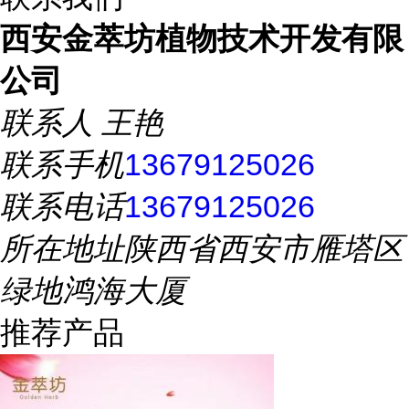
西安金萃坊植物技术开发有限
公司
联系人
王艳
联系手机
13679125026
联系电话
13679125026
所在地址
陕西省西安市雁塔区
绿地鸿海大厦
推荐产品