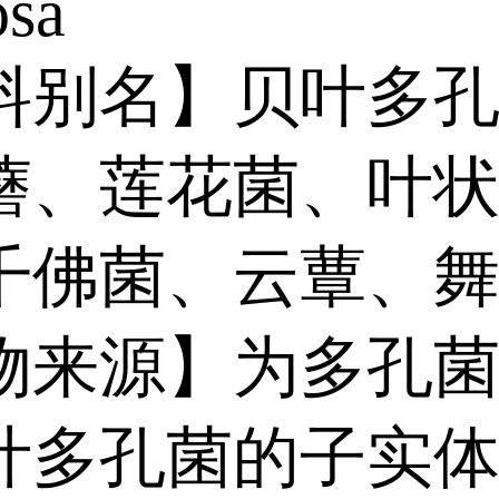
osa
料别名】贝叶多
蘑、莲花菌、叶
千佛菌、云蕈、
物来源】为多孔
叶多孔菌的子实