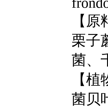
frond
【原
栗子
菌、
【植
菌贝