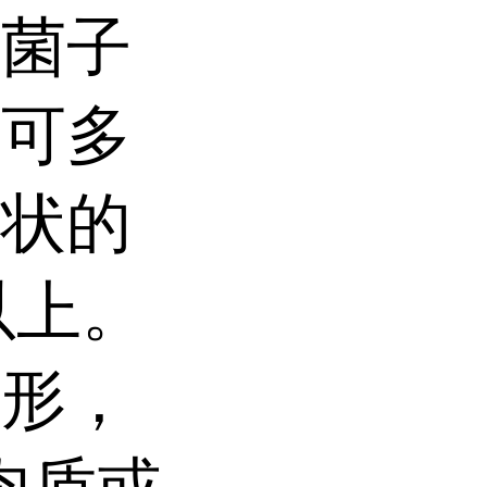
孔菌子
柄可多
瓦状的
以上。
匙形，