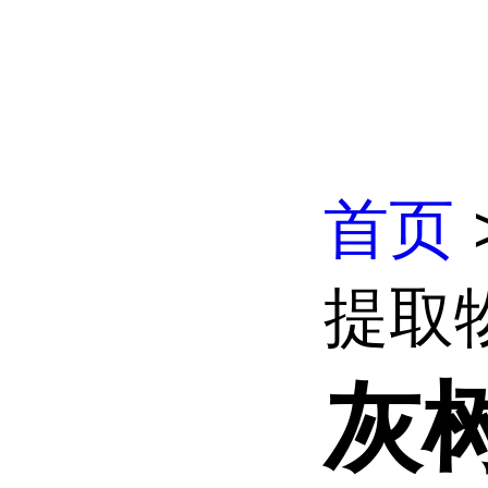
首页
提取
灰