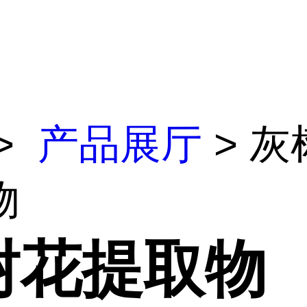
>
产品展厅
> 灰
物
树花提取物