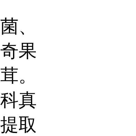
孔菌、
状奇果
舞茸。
菌科真
体提取