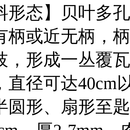
料形态】贝叶多
有柄或近无柄，
枝，形成一丛覆
，直径可达40cm
半圆形、扇形至