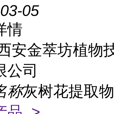
-03-05
详情
西安金萃坊植物
限公司
名称
灰树花提取
产品 >