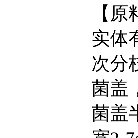
【原
实体
次分
菌盖
菌盖