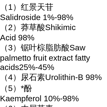
（
1
）红景天苷
Salidroside 1%-98%
（
2
）莽草酸
Shikimic
Acid 98%
（
3
）锯叶棕脂肪酸
Saw
palmetto fruit extract fatty
acids25%-45%
（
4
）尿石素
Urolithin-B 98%
（
5
）
*
酚
Kaempferol 10%-98%