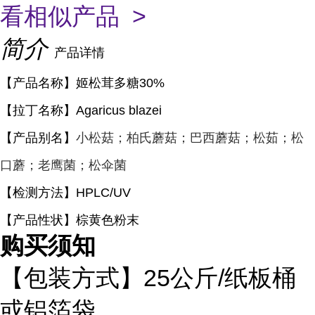
看相似产品 >
简介
产品详情
【产品名称】姬松茸多糖30%
【拉丁名称】
Agaricus blaze
i
【产品别名】
小松菇
；
柏氏蘑菇
；
巴西蘑菇
；
松茹
；
松
口蘑
；
老鹰菌
；
松伞菌
【检测方法】HPLC/UV
【产品性状】棕黄色粉末
购买须知
【包装方式】
25
公斤
/
纸板桶
或铝箔袋