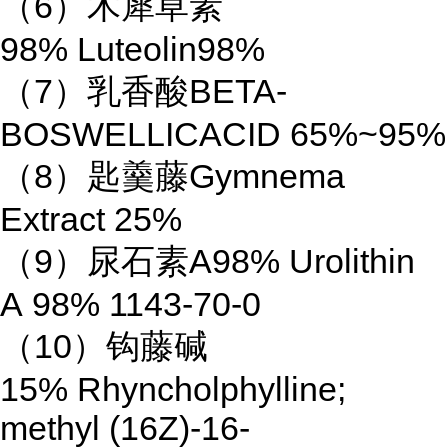
（
6
）木犀草素
98% Luteolin98%
（
7
）乳香酸
BETA-
BOSWELLICACID 65%~95%
（
8
）匙羹藤
Gymnema
Extract 25%
（
9
）尿石素
A98% Urolithin
A 98% 1143-70-0
（
10
）钩藤碱
15% Rhyncholphylline;
methyl (16Z)-16-