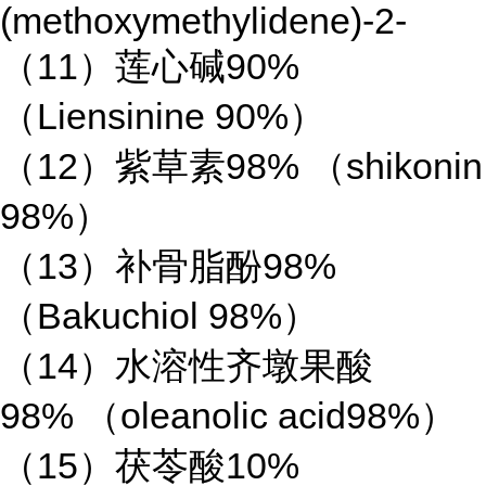
(methoxymethylidene)-2-
（
11
）莲心碱
90%
（
Liensinine 90%
）
（
12
）紫草素
98%
（
shikonin
98%
）
（
13
）补骨脂酚
98%
（
Bakuchiol 98%
）
（
14
）水溶性齐墩果酸
98%
（
oleanolic acid98%
）
（
15
）茯苓酸
10%