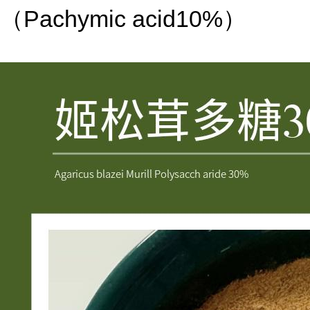
（
Pachymic acid10%
）