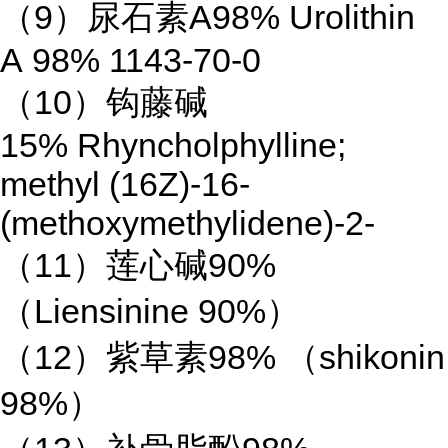
（
9
）尿石素
A98% Urolithin
A 98% 1143-70-0
（
10
）钩藤碱
15% Rhyncholphylline;
methyl (16Z)-16-
(methoxymethylidene)-2-
（
11
）莲心碱
90%
（
Liensinine 90%
）
（
12
）紫草素
98%
（
shikonin
98%
）