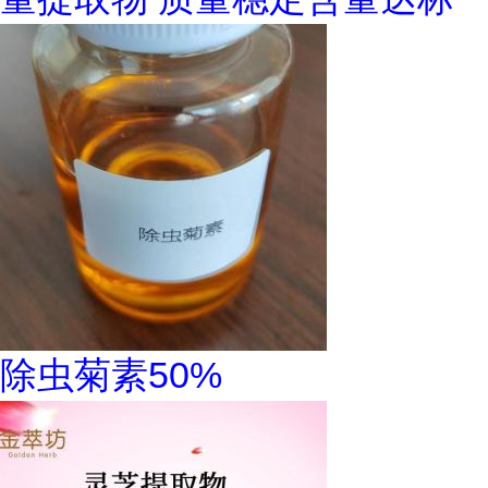
除虫菊素50%