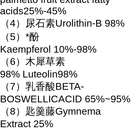
acids25%-45%
（
4
）尿石素
Urolithin-B 98%
（
5
）
*
酚
Kaempferol 10%-98%
（
6
）木犀草素
98% Luteolin98%
（
7
）乳香酸
BETA-
BOSWELLICACID 65%~95%
（
8
）匙羹藤
Gymnema
Extract 25%