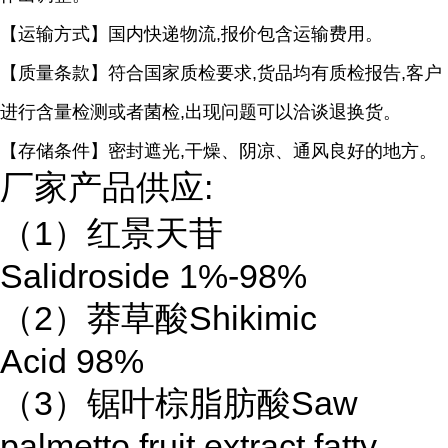
【运输方式】国内快递物流
,
报价包含运输费用。
【质量条款】符合国家质检要求
,
货品均有质检报告
,
客户
进行含量检测或者菌检
,
出现问题可以洽谈退换货。
【存储条件】密封遮光
,
干燥、阴凉、通风良好的地方。
厂家产品供应
:
（
1
）红景天苷
Salidroside 1%-98%
（
2
）莽草酸
Shikimic
Acid 98%
（
3
）锯叶棕脂肪酸
Saw
palmetto fruit extract fatty