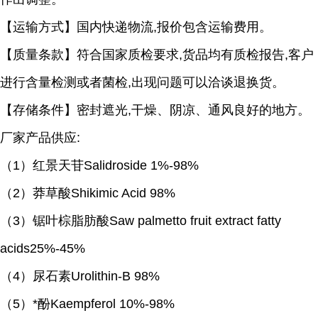
【运输方式】国内快递物流
,
报价包含运输费用。
【质量条款】符合国家质检要求
,
货品均有质检报告
,
客户
进行含量检测或者菌检
,
出现问题可以洽谈退换货。
【存储条件】密封遮光
,
干燥、阴凉、通风良好的地方。
厂家产品供应
:
（
1
）红景天苷
Salidroside 1%-98%
（
2
）莽草酸
Shikimic Acid 98%
（
3
）锯叶棕脂肪酸
Saw palmetto fruit extract fatty
acids25%-45%
（
4
）尿石素
Urolithin-B 98%
（
5
）
*
酚
Kaempferol 10%-98%