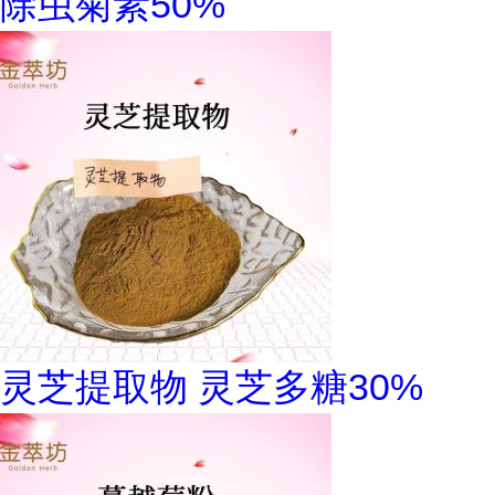
除虫菊素50%
灵芝提取物 灵芝多糖30%