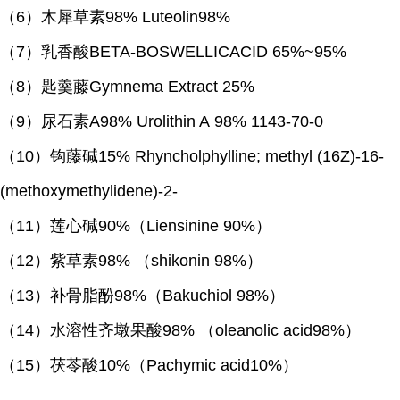
（
6
）木犀草素
98% Luteolin98%
（
7
）乳香酸
BETA-BOSWELLICACID 65%~95%
（
8
）匙羹藤
Gymnema Extract 25%
（
9
）尿石素
A98% Urolithin A 98% 1143-70-0
（
10
）钩藤碱
15% Rhyncholphylline; methyl (16Z)-16-
(methoxymethylidene)-2-
（
11
）莲心碱
90%
（
Liensinine 90%
）
（
12
）紫草素
98%
（
shikonin 98%
）
（
13
）补骨脂酚
98%
（
Bakuchiol 98%
）
（
14
）水溶性齐墩果酸
98%
（
oleanolic acid98%
）
（
15
）茯苓酸
10%
（
Pachymic acid10%
）