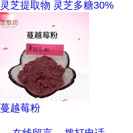
灵芝提取物 灵芝多糖30%
蔓越莓粉