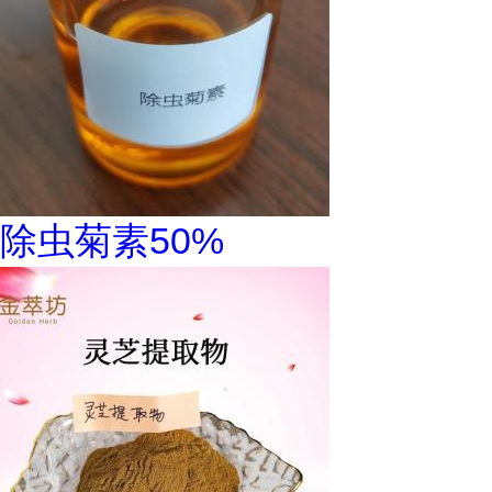
除虫菊素50%