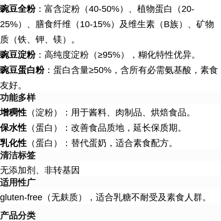
豌豆全粉
：富含淀粉（40-50%）、植物蛋白（20-
25%）、膳食纤维（10-15%）及维生素（B族）、矿物
质（铁、钾、镁）。
豌豆淀粉
：高纯度淀粉（≥95%），糊化特性优异。
豌豆蛋白粉
：蛋白含量≥50%，含所有必需氨基酸，素食
友好。
功能多样
增稠性
（淀粉）：用于酱料、肉制品、烘焙食品。
保水性
（蛋白）：改善食品质地，延长保质期。
乳化性
（蛋白）：替代蛋奶，适合素食配方。
清洁标签
无添加剂、非转基因
适用性广
gluten-free（无麸质），适合乳糖不耐受及素食人群。
产品分类