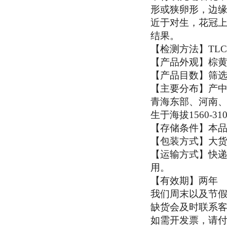
形或狭卵形，边
近于对生，花冠上
结果。
【检测方法】TLC
【产品外观】棕
【产品目数】筛选过
【主要分布】产
青海东部、河南
生于海拔1560-
【存储条件】本
【包装方式】大货2
【运输方式】快递
用。
【有效期】两年
我们周末以及节
缺货会及时联系
如需开发票，请