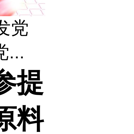
发党
...
参提
参原料