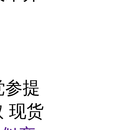
党参提
取 现货