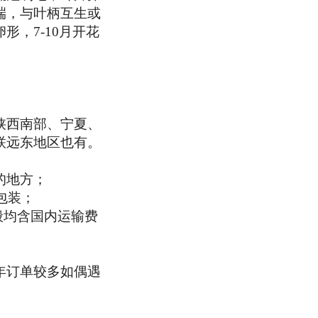
端，与叶柄互生或
，7-10月开花
陕西南部、宁夏、
联远东地区也有。
的地方；
包装；
般均含国内运输费
年订单较多如偶遇