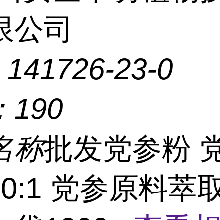
限公司
：
141726-23-0
：
190
名称
批发党参粉 
0:1 党参原料萃