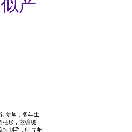
相似产
）桔梗科党参属，多年生
圆柱形，茎缠绕，
疏短刺毛，叶片卵