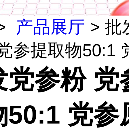
>
产品展厅
> 批
党参提取物50:1 党
发党参粉 党
50:1 党