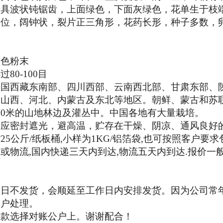
缘具波状钝锯齿，上面绿色，下面灰绿色，花单生于枝
位，阔钟状，裂片正三角形，花药长形，种子多数，卵形
黄色粉末
80-100目
中国西藏东南部、四川西部、云南西北部、甘肃东部、
、山西、河北、内蒙古及东北等地区。朝鲜、蒙古和苏
3100米的山地林边及灌丛中。中国各地有大量栽培。
品应密封遮光，避高温，贮存在干燥、阴凉、通风良好
5公斤/纸板桶,小样为1KG/铝箔袋,也可按照客户要求
或物流,国内快递三天内到达,物流五天内到达.报价一
假日不发货，会顺延至工作日内安排发货。因为公司常
客户处理。
付款选择对账公户上。谢谢配合！