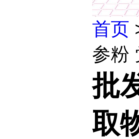
首页
参粉 
批
取物