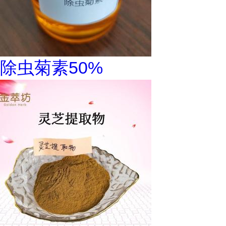
除虫菊素50%