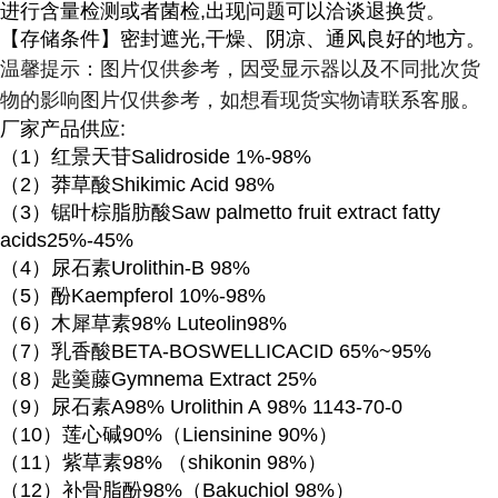
进行含量检测或者菌检,出现问题可以洽谈退换货。
【存储条件】密封遮光
,干燥、阴凉、通风良好的地方。
温馨提示：图片仅供参考，因受显示器以及不同批次货
物的影响图片仅供参考，如想看现货实物请联系客服。
厂家产品供应
:
（
1）红景天苷Salidroside 1%-98%
（
2）莽草酸Shikimic Acid 98%
（
3）锯叶棕脂肪酸Saw palmetto fruit extract fatty
acids25%-45%
（
4）尿石素Urolithin-B 98%
（
5）酚Kaempferol 10%-98%
（
6）木犀草素98% Luteolin98%
（
7）乳香酸BETA-BOSWELLICACID 65%~95%
（
8）匙羹藤Gymnema Extract 25%
（
9）尿石素A98% Urolithin A 98% 1143-70-0
（
10）莲心碱90%（Liensinine 90%）
（
11）紫草素98% （shikonin 98%）
（
12）补骨脂酚98%（Bakuchiol 98%）