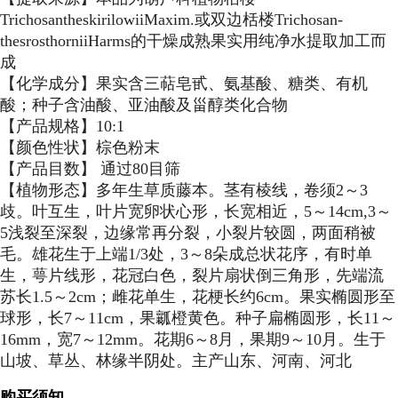
TrichosantheskirilowiiMaxim.或双边栝楼Trichosan-
thesrosthorniiHarms的干燥成熟果实用纯净水提取加工而
成
【化学成分】果实含三萜皂甙、氨基酸、糖类、有机
酸；种子含油酸、亚油酸及甾醇类化合物
【产品规格】10:1
【颜色性状】棕色粉末
【产品目数】 通过80目筛
【植物形态】多年生草质藤本。茎有棱线，卷须2～3
歧。叶互生，叶片宽卵状心形，长宽相近，5～14cm,3～
5浅裂至深裂，边缘常再分裂，小裂片较圆，两面稍被
毛。雄花生于上端1/3处，3～8朵成总状花序，有时单
生，萼片线形，花冠白色，裂片扇状倒三角形，先端流
苏长1.5～2cm；雌花单生，花梗长约6cm。果实椭圆形至
球形，长7～11cm，果瓤橙黄色。种子扁椭圆形，长11～
16mm，宽7～12mm。花期6～8月，果期9～10月。生于
山坡、草丛、林缘半阴处。主产山东、河南、河北
购买须知