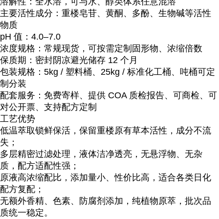
溶解性：全水溶，可与水、醇类体系任意混溶
主要活性成分：重楼皂苷、黄酮、多酚、生物碱等活性
物质
pH 值：4.0–7.0
浓度规格：常规现货，可按需定制固形物、浓缩倍数
保质期：密封阴凉避光储存 12 个月
包装规格：5kg / 塑料桶、25kg / 标准化工桶、吨桶可定
制分装
配套服务：免费寄样、提供 COA 质检报告、
可商检、可
对公开票、支持配方定制
工艺优势
低温萃取锁鲜保活，保留重楼原有草本活性，成分不流
失；
多层精密过滤处理，液体洁净透亮，无悬浮物、无杂
质，配方适配性强；
原液高浓缩配比，添加量小、性价比高，适合各类日化
配方复配；
无额外香精、色素、防腐剂添加，纯植物原萃，批次品
质统一稳定。