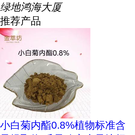
绿地鸿海大厦
推荐产品
小白菊内酯0.8%植物标准含