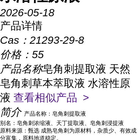
2026-05-18
产品详情
Cas：
21293-29-8
价格：
55
产品名称
皂角刺提取液 天然
皂角刺草本萃取液 水溶性原
液
查看相似产品 >
简介
产品名称
：皂角刺提取液
别名
：皂角刺浓缩液、天丁提取液、皂角刺浸提液
原料来源
：甄选 成熟
皂角刺
为原材料，杂质少、有效成
分富集，原料地道稳定。