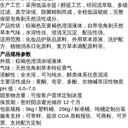
生产工艺
：采用
低温水提 / 醇提
工艺，经回流萃取、多级
过滤、真空浓缩、除菌精制而成，全程低温锁效，完整
保留皂角刺天然活性成分。
产品性状
：棕褐色至黄褐色澄清液体，自带皂角刺天然
草本气味，
水溶性佳、澄清无沉淀、配伍性强
。
适用范围
：化妆品护肤品原料、外用草本原液、洗护配
方、植物消杀日化原料、复方草本调配原料等。
产品规格参数
外观：棕褐色澄清浓缩液体
气味：天然皂角刺草本特征香气
溶解性：全水溶，可与纯水、醇类体系任意混溶
主要活性成分：黄酮、皂苷、多酚、生物碱等活性物质
pH 值：4.0–7.0
固形物含量：可按客户需求定制浓度
保质期：密封阴凉避光储存 12 个月
包装规格：5kg / 塑料桶、25kg / 标准桶、吨桶定制分装
服务支持：可寄样、提供 COA 质检报告、
可商检、可开
票、支持配方定制