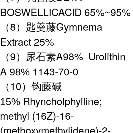
BOSWELLICACID 65%~95%
（8）匙羹藤Gymnema
Extract 25%
（9）尿石素A98% Urolithin
A
1143-70-0
98%
（10）钩藤碱
Rhyncholphylline;
15%
methyl (16Z)-16-
(methoxymethylidene)-2-