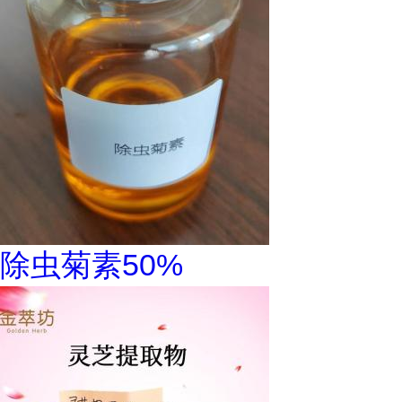
除虫菊素50%