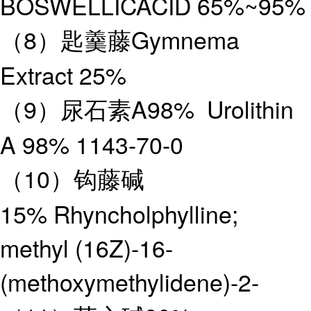
BOSWELLICACID 65%~95%
（8）匙羹藤Gymnema
Extract 25%
（9）尿石素A98% Urolithin
A 98% 1143-70-0
（10）钩藤碱
15% Rhyncholphylline;
methyl (16Z)-16-
(methoxymethylidene)-2-