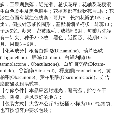
多，至果期脱落，近光滑。总状花序；花轴及花梗混
生白色柔毛及黑色腺毛；花梗基部有线状苞片1枚；花
淡红色而有紫红色线条；萼片5，长约花瓣的1/5；花
瓣5，倒披针形或长圆形，基部渐细呈柄状；雄蕊10；
子房5室。蒴果，密被腺毛，成熟时5裂，每瓣片先端
有一针尖。种子2～3枚，黑色，近圆形。花期4～5
月。果期5～6月。
【
化学成分
】根含白鲜碱
(Dictamnine)、葫芦巴碱
(Trigonelline)、胆碱(Choline)、白鲜内酯(Dic-
tamnolactone，Obaculactone)、白鲜脑交酯(Dictam-
nolide)、谷甾醇(Sitosterol)、梣皮酮(Fraxinellone)、黄
柏酮(Obacunone)、黄柏酮酸(Obacunonic acid)。亦含
脂肪酸及粗皂甙等。
【存储条件】本品应密封遮光，避高温，贮存在干
燥、阴凉、通风良好的地方
；
【包装方式】大货
25公斤/纸板桶,小样为1KG/铝箔袋,
也可按照客户要求包装
；