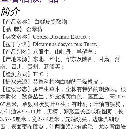
简介
【产品名称】
白鲜皮提取物
【
品
牌
】
金萃坊
【英文名称】
Cortex Dictamni Extract
；
【
拉丁学名
】
Dictamnus dasycarpus Turcz.;
【产品别名】八股牛、山牡丹、羊鲜草
;
【
产地
来源】东北、华北、华东及陕西、甘肃、河
南、四川、贵州、新疆等
；
【检测方式】
TLC
；
【
提取
来源】芸香科植物白鲜的干燥根皮
；
【
植物形态
】多年生草本，全株有特异的刺激味。根
木质化，数条丛生，外皮淡黄白色。茎直立，高
50～
65厘米。单数羽状复叶互生；有叶柄；叶轴有狭翼，
小叶通常9～11片，无柄，卵形至长圆状椭圆形，长
3.5～9厘米，宽2～4厘米，先端锐尖，边缘具细锯
齿，表面密布腺点，叶两面沿脉有柔毛，尤以背面较