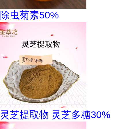
除虫菊素50%
灵芝提取物 灵芝多糖30%