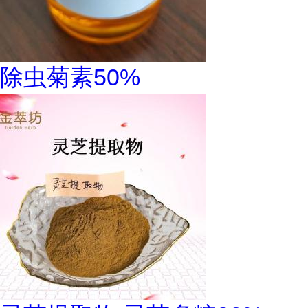
除虫菊素50%