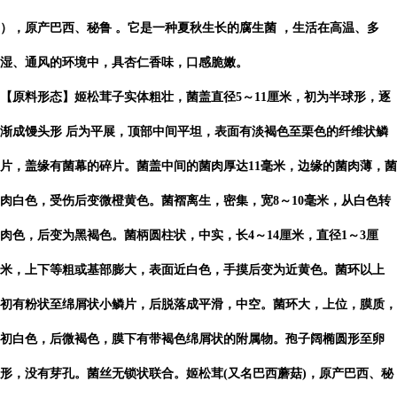
），原产巴西、秘鲁 。它是一种夏秋生长的腐生菌 ，生活在高温、多
湿、通风的环境中，具杏仁香味，口感脆嫩。
【原料形态】姬松茸子实体粗壮，菌盖直径5～11厘米，初为半球形，逐
渐成馒头形 后为平展，顶部中间平坦，表面有淡褐色至栗色的纤维状鳞
片，盖缘有菌幕的碎片。菌盖中间的菌肉厚达11毫米，边缘的菌肉薄，菌
肉白色，受伤后变微橙黄色。菌褶离生，密集，宽8～10毫米，从白色转
肉色，后变为黑褐色。菌柄圆柱状，中实，长4～14厘米，直径1～3厘
米，上下等粗或基部膨大，表面近白色，手摸后变为近黄色。菌环以上
初有粉状至绵屑状小鳞片，后脱落成平滑，中空。菌环大，上位，膜质，
初白色，后微褐色，膜下有带褐色绵屑状的附属物。孢子阔椭圆形至卵
形，没有芽孔。菌丝无锁状联合。姬松茸(又名巴西蘑菇)，原产巴西、秘