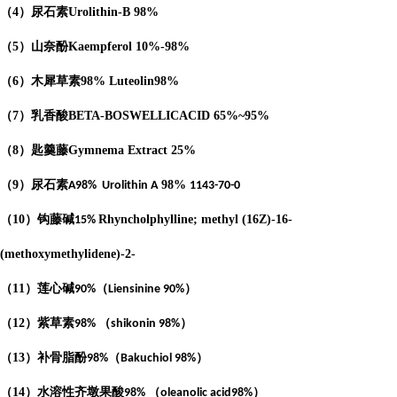
（
4
）
尿石素
Urolithin-B
98%
（
5
）山奈酚
Kaempferol
10%-98%
（
6
）木犀草素
98%
Luteolin
98%
（
7
）乳香酸
BETA-BOSWELLICACID
65%
~95%
（
8
）匙羹藤
Gymnema Extract
25%
（
9
）尿石素
98%
A98%
Urolithin A
1143-70-0
（
10
）钩藤碱
Rhyncholphylline; methyl (16Z)-16-
15%
(methoxymethylidene)-2-
（
11
）莲心碱
（
）
90%
Liensinine 90%
（
12
）紫草素
（
）
98%
shikonin 98%
（
13
）补骨脂酚
（
）
98%
Bakuchiol 98%
（
14
）水溶性齐墩果酸
（
）
98%
oleanolic acid98%