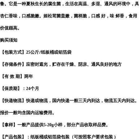
鲁。它是一种夏秋生长的腐生菌，生活在高温、多湿、通风的环境中，具
杏仁香味，口感脆嫩。姬松茸菌盖嫩，菌柄脆，口感 好，味 鲜香，食用
价值颇高。
购买须知
【包装方式】
25
公斤
纸板桶或铝箔袋
/
【存储条件】应密封遮光，贮存在干燥、阴凉、通风良好的地方
【有
效
期】两年
【保质期】：
24
个月
【快递物流】快递或物流，国内快递一般三天内到达，物流五天内到达。
报价一般均含国内运输费用。
【拿样】一般产品提供
5-20g
小样，部分产品收取样品费。
【产品包装】：纸板桶或铝箔袋包装（可按照客户要求包装
)