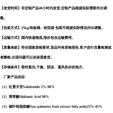
【发货时间】非定制产品
48
小时内发货
定制产品根据实际需要作出
调
,
整。
【包装方式】
25kg/
纸板桶、铝箔袋 包装可根据实际情况作出调整。
【运输方式】国内快递物流
,
报价包含运输费用。
【质量条款】符合国家质检要求
,
货品均有质检报告
客户进行含量检测或
,
者菌检
出现问题可以洽谈退换货。
,
【存储条件】密封遮光
,
干燥、阴凉、通风良好的地方。
厂家产品供应
:
（
1
）红景天苷
Salidroside
1%-98%
（
2
）莽草酸
Shikimic Acid
98%
（
3
）锯叶棕脂肪酸
Saw palmetto fruit extract
25%-45%
fatty acids