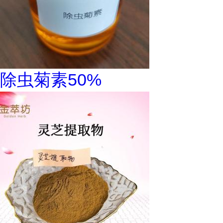
除虫菊素50%