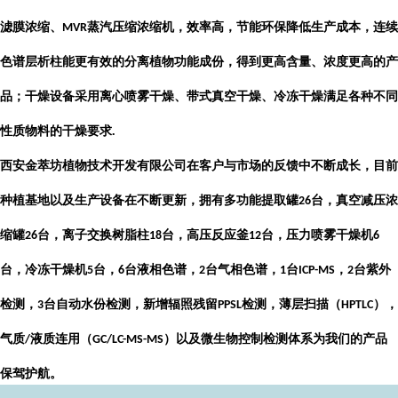
滤膜浓缩、
蒸汽压缩浓缩机，效率高，节能环保降低生产成本，连续
MVR
色谱层析柱能更有效的分离植物功能成份，得到更高含量、浓度更高的产
品；干燥设备采用离心喷雾干燥、带式真空干燥、冷冻干燥满足各种不同
性质物料的干燥要求
.
西安金萃坊植物技术开发有限公司
在客户与市场的反馈中不断成长，目前
种植基地以及生产设备在不断更新，拥有多功能提取罐
台，真空减压浓
26
缩罐
台，离子交换树脂柱
台，高压反应釜
台，压力喷雾干燥机
26
18
12
6
台，冷冻干燥机
台，
台液相色谱，
台气相色谱，
台
，
台紫外
5
6
2
1
ICP-MS
2
检测，
台自动水份检测，新增辐照残留
检测，薄层扫描（
），
3
PPSL
HPTLC
气质
液质连用（
）以及微生物控制检测体系为我们的产品
/
GC/LC-MS-MS
保驾护航。