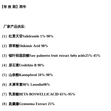
【有 效 期】两年
厂家产品供应
:
（
1
）红景天苷
Salidroside
1%-98%
（
2
）莽草酸
Shikimic Acid
98%
（
3
）锯叶棕脂肪酸
Saw palmetto fruit extract
25%-45%
fatty acids
（
4
）
尿石素
Urolithin-B
98%
（
5
）山奈酚
Kaempferol
10%-98%
（
6
）木犀草素
98%
Luteolin
98%
（
7
）乳香酸
BETA-BOSWELLICACID
65%
~95%
（
8
）匙羹藤
Gymnema Extract
25%