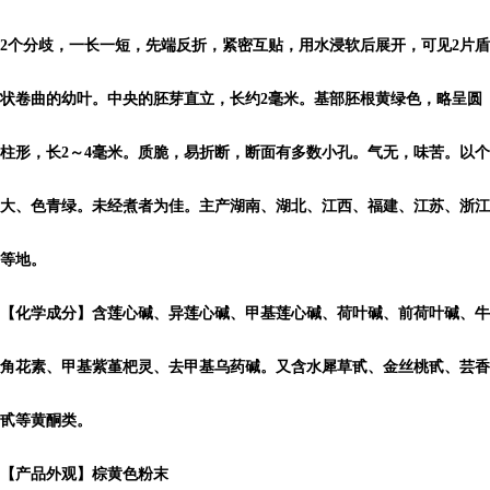
2个分歧，一长一短，先端反折，紧密互贴，用水浸软后展开，可见2片盾
状卷曲的幼叶。中央的胚芽直立，长约2毫米。基部胚根黄绿色，略呈圆
柱形，长2～4毫米。质脆，易折断，断面有多数小孔。气无，味苦。以个
大、色青绿。未经煮者为佳。主产湖南、湖北、江西、福建、江苏、浙江
等地。
【化学成分】含莲心碱、异莲心碱、甲基莲心碱、荷叶碱、前荷叶碱、牛
角花素、甲基紫堇杷灵、去甲基乌药碱。又含水犀草甙、金丝桃甙、芸香
甙等黄酮类。
【产品外观】棕黄色粉末