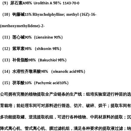
（
9
）尿石素
98%
A98%
Urolithin A
1143-70-0
（
10
）钩藤碱
Rhyncholphylline; methyl (16Z)-16-
15%
(methoxymethylidene)-2-
（
11
）莲心碱
（
）
90%
Liensinine 90%
（
12
）紫草素
（
）
98%
shikonin 98%
（
13
）补骨脂酚
（
）
98%
Bakuchiol 98%
（
14
）水溶性齐墩果酸
（
）
98%
oleanolic acid98%
（
15
）茯苓酸
（
）
10%
Pachymic acid10%
公司
拥有完整的植物提取全产业链条的生产线：组培实验室进行种苗的选
育栽培；前处理车间可对原料进行筛选、切片、破碎、烘干；提取车间有
多功能提取罐、逆流提取机组，可进行各种植物、中药材原料的提取；沉
降式离心机、管式离心机、膜过滤机组，满足各种要求的提取液过滤；纳