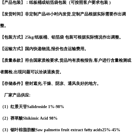
【产品包装】：纸板桶或铝箔袋包装（可按照客户要求包装
)
【发货时间】非定制产品
48
小时内发货
定制产品根据实际需要作出
调
,
整。
【包装方式】
25kg/
纸板桶、铝箔袋 包装可根据实际情况作出调整。
【运输方式】国内快递物流
,
报价包含运输费用。
【质量条款】符合国家质检要求
,
货品均有质检报告
客户进行含量检测或
,
者菌检
出现问题可以洽谈退换货。
,
【存储条件】密封遮光
,
干燥、阴凉、通风良好的地方。
厂家产品供应
:
（
1
）红景天苷
Salidroside
1%-98%
（
2
）莽草酸
Shikimic Acid
98%
（
3
）锯叶棕脂肪酸
Saw palmetto fruit extract
25%-45%
fatty acids