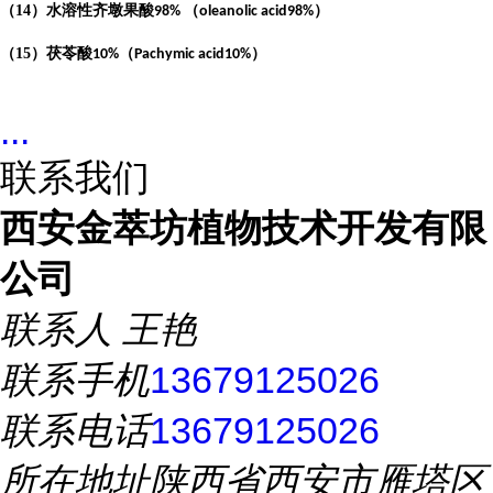
（
14
）水溶性齐墩果酸
（
）
98%
oleanolic acid98%
（
15
）茯苓酸
（
）
10%
Pachymic acid10%
...
联系我们
西安金萃坊植物技术开发有限
公司
联系人
王艳
联系手机
13679125026
联系电话
13679125026
所在地址
陕西省西安市雁塔区