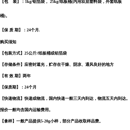
【包 装】：1kg/铝箔袋， 25kg/纸板桶(内用双层塑料袋，外套纸板
桶)。
【保 质 期】：24个月.
购买须知
【包装方式】
25
公斤
纸板桶或铝箔袋
/
【存储条件】应密封遮光，贮存在干燥、阴凉、通风良好的地方
【有
效
期】两年
【保质期】：
24
个月
【快递物流】快递或物流，国内快递一般三天内到达，物流五天内到达。
报价一般均含国内运输费用。
【拿样】一般产品提供
5-20g
小样，部分产品收取样品费。