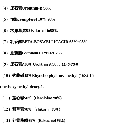
（
4
）
尿石素
Urolithin-B
98%
（
5
）*酚
Kaempferol
10%-98%
（
6
）木犀草素
98%
Luteolin
98%
（
7
）乳香酸
BETA-BOSWELLICACID
65%
~95%
（
8
）匙羹藤
Gymnema Extract
25%
（
9
）尿石素
98%
A98%
Urolithin A
1143-70-0
（
10
）钩藤碱
Rhyncholphylline; methyl (16Z)-16-
15%
(methoxymethylidene)-2-
（
11
）莲心碱
（
）
90%
Liensinine 90%
（
12
）紫草素
（
）
98%
shikonin 98%
（
13
）补骨脂酚
（
）
98%
Bakuchiol 98%