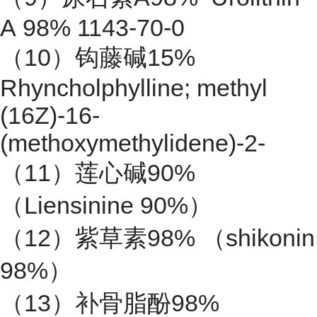
A 98% 1143-70-0
（10）钩藤碱15%
Rhyncholphylline; methyl
(16Z)-16-
(methoxymethylidene)-2-
（11）莲心碱90%
（Liensinine 90%）
（12）紫草素98% （shikonin
98%）
（13）补骨脂酚98%