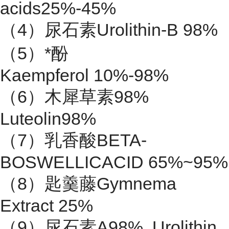
acids25%-45%
（4）尿石素Urolithin-B 98%
（5）*酚
Kaempferol 10%-98%
（6）木犀草素98%
Luteolin98%
（7）乳香酸BETA-
BOSWELLICACID 65%~95%
（8）匙羹藤Gymnema
Extract 25%
（9）尿石素A98% Urolithin