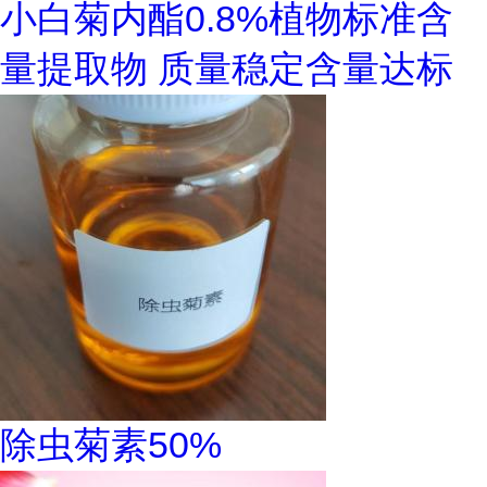
小白菊内酯0.8%植物标准含
量提取物 质量稳定含量达标
除虫菊素50%