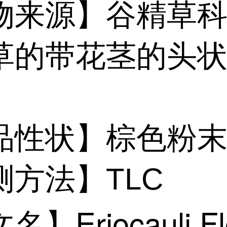
物来源】谷精草
草的带花茎的头
品性状】棕色粉
测方法】TLC
】Eriocauli F