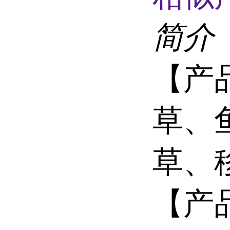
简介
【产
草、
草、
【产