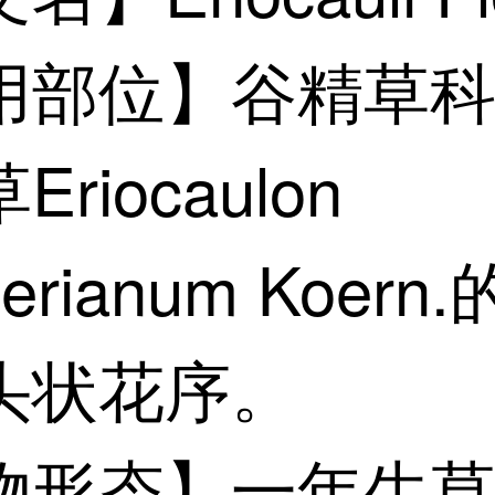
用部位】谷精草
riocaulon
gerianum Koer
头状花序。
物形态】一年生