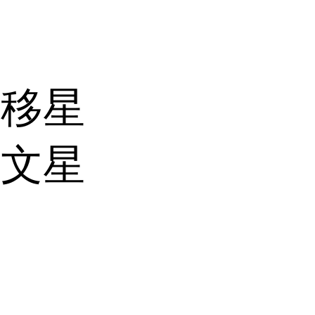
、移星
、文星
。
1