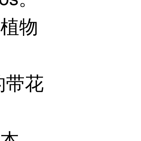
科植物
n.的带花
草本。