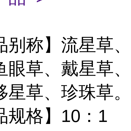
品别称】流星草
鱼眼草、戴星草
移星草、珍珠草
品规格】10：