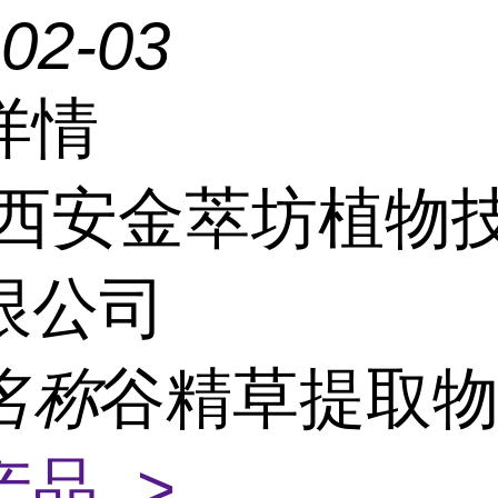
-02-03
详情
西安金萃坊植物
限公司
名称
谷精草提取
产品 >