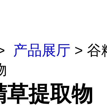
>
产品展厅
> 谷
物
精草提取物