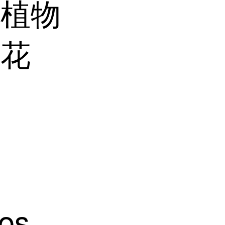
科植物
状花
末
los。