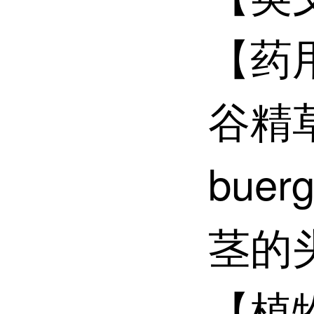
【药
谷精草E
buer
茎的
【植