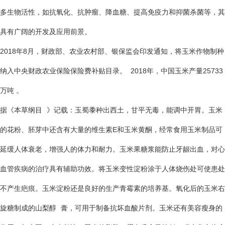
多生物活性，如抗氧化、抗肿瘤、降血糖、提高免疫力和抑菌杀菌等，其
具有广阔的开发及应用前景。
2018年8月，财政部、农业农村部、银保监会印发通知，将玉米作物制种
纳入中央财政农业保险保险费补贴目录。 2018年，中国玉米产量25733
万吨 。
据《
本草纲目
》记载：玉蜀黍种出西土，甘平无毒，能调中开胃。玉米
的花粉、胚芽中还含有大量的维生素E和玉米黄酮，经常食用玉米制品可
延缓人体衰老，增强人的体力和耐力。玉米果糖浆能防止牙龈出血，对心
血管疾病的治疗具有辅助功效。将玉米变性淀粉涂于人体烧伤处可使患处
不产生疤痕。玉米淀粉还是良好的生产青霉素的培养基。氧化后的玉米右
旋糖制成的
山梨醇
膏，可用于制备抗坏血酸片剂。玉米还有美容瘦身的