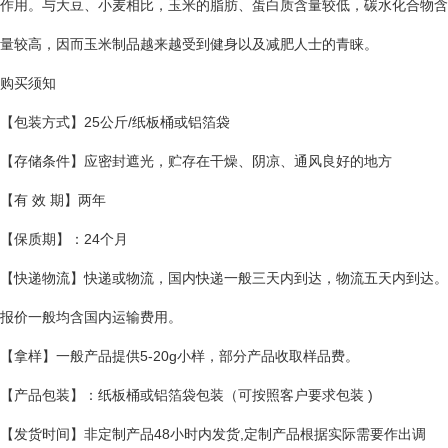
作用。与大豆、小麦相比，玉米的脂肪、蛋白质含量较低，碳水化合物含
量较高，因而玉米制品越来越受到健身以及减肥人士的青睐。
购买须知
【包装方式】25公斤/纸板桶或铝箔袋
【存储条件】应密封遮光，贮存在干燥、阴凉、通风良好的地方
【有 效 期】两年
【保质期】：24个月
【快递物流】快递或物流，国内快递一般三天内到达，物流五天内到达。
报价一般均含国内运输费用。
【拿样】一般产品提供5-20g小样，部分产品收取样品费。
【产品包装】：纸板桶或铝箔袋包装（可按照客户要求包装 )
【发货时间】非定制产品48小时内发货,定制产品根据实际需要作出调