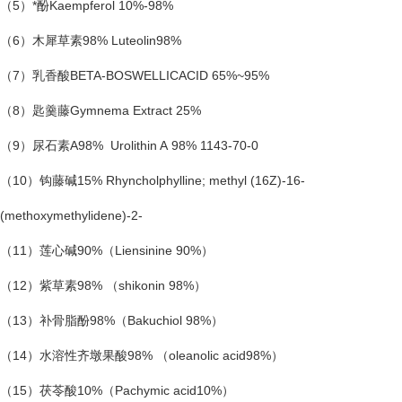
（5）*酚Kaempferol 10%-98%
（6）木犀草素98% Luteolin98%
（7）乳香酸BETA-BOSWELLICACID 65%~95%
（8）匙羹藤Gymnema Extract 25%
（9）尿石素A98% Urolithin A 98% 1143-70-0
（10）钩藤碱15% Rhyncholphylline; methyl (16Z)-16-
(methoxymethylidene)-2-
（11）莲心碱90%（Liensinine 90%）
（12）紫草素98% （shikonin 98%）
（13）补骨脂酚98%（Bakuchiol 98%）
（14）水溶性齐墩果酸98% （oleanolic acid98%）
（15）茯苓酸10%（Pachymic acid10%）