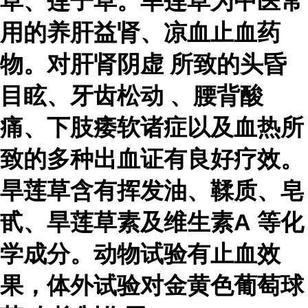
草、莲子草。旱莲草为中医常
用的养肝益肾、凉血止血药
物。对
肝肾阴虚
所致的头昏
目眩、
牙齿松动
、腰背酸
痛、下肢痿软诸症以及血热所
致的多种出血证有良好疗效。
旱莲草含有挥发油、鞣质、皂
甙、旱莲草素及
维生素A
等化
学成分。动物试验有止血效
果，体外试验对
金黄色葡萄球