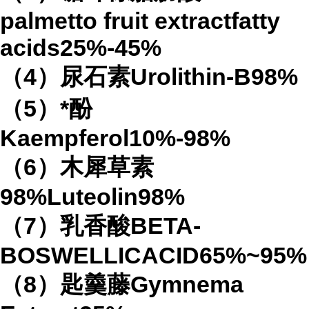
palmetto fruit extractfatty
acids25%-45%
（4）尿石素Urolithin-B98%
（5）*酚
Kaempferol10%-98%
（6）木犀草素
98%Luteolin98%
（7）乳香酸BETA-
BOSWELLICACID65%~95%
（8）匙羹藤Gymnema