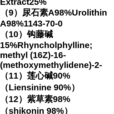
Extract25%
（9）尿石素A98%Urolithin
A98%1143-70-0
（10）钩藤碱
15%Rhyncholphylline;
methyl (16Z)-16-
(methoxymethylidene)-2-
（11）莲心碱90%
（Liensinine 90%）
（12）紫草素98%
（shikonin 98%）