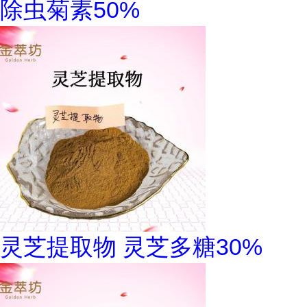
除虫菊素50%
灵芝提取物 灵芝多糖30%