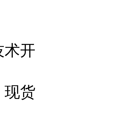
技术开
 现货