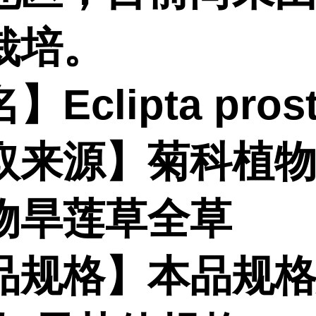
栽培。
Eclipta prost
取来源】菊科植
物旱莲草全草
品规格】本品规