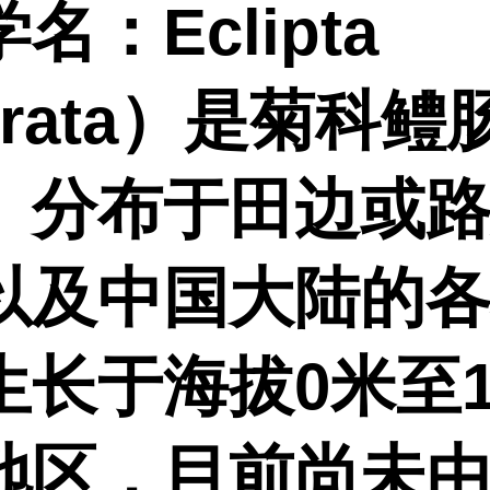
名：Eclipta
strata）是菊科
。分布于田边或
以及中国大陆的
生长于海拔0米至1
地区，目前尚未