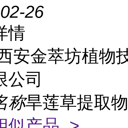
-02-26
详情
西安金萃坊植物
限公司
名称
旱莲草提取物
相似产品 >