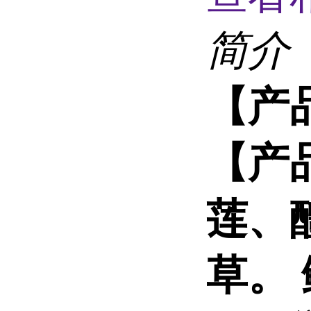
简介
【产
【产
莲、
草。 