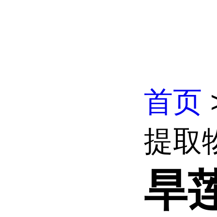
首页
提取
旱