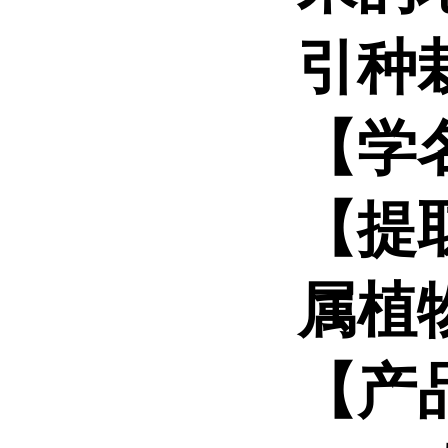
引种
【学名】
【提
属植
【产