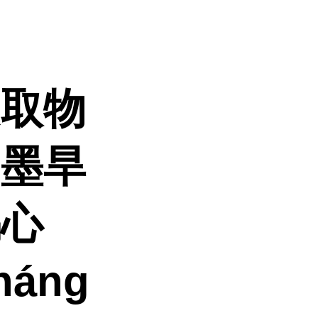
提取物
、墨旱
乌心
áng