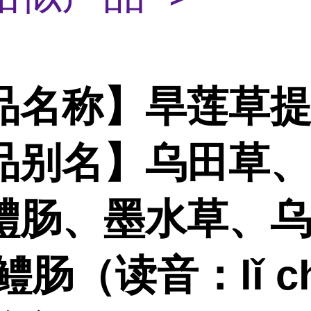
品名称】旱莲草
品别名】乌田草
醴肠、墨水草、
鳢肠（读音：lǐ ch