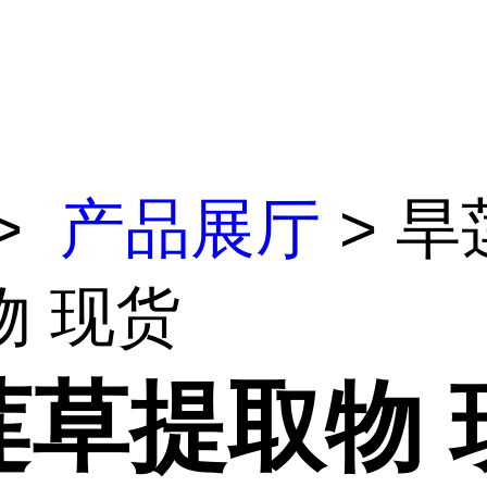
>
产品展厅
> 旱
物 现货
莲草提取物 