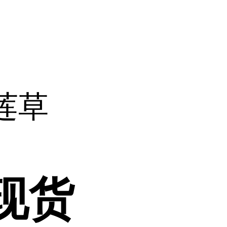
莲草
现货