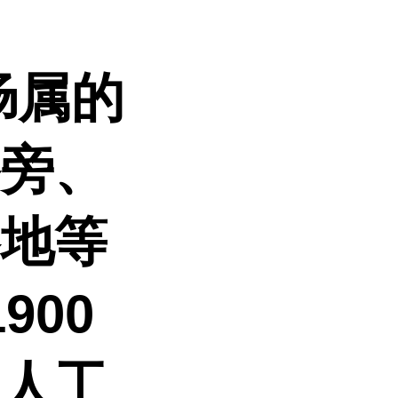
鳢肠属的
路旁、
各地等
900
由人工