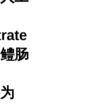
rate
物鳢肠
格为