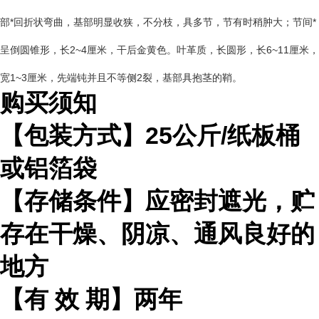
部*回折状弯曲，基部明显收狭，不分枝，具多节，节有时稍肿大；节间*
呈倒圆锥形，长2~4厘米，干后金黄色。叶革质，长圆形，长6~11厘米，
宽1~3厘米，先端钝并且不等侧2裂，基部具抱茎的鞘。
购买须知
【包装方式】
25
公斤
/
纸板桶
或铝箔袋
【存储条件】应密封遮光，贮
存在干燥、阴凉、通风良好的
地方
【有
效
期】两年