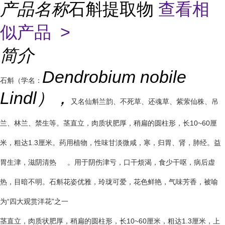
产品名称
石斛提取物
查看相
似产品 >
简介
Dendrobium nobile
石斛（学名：
Lindl），
又名仙斛兰韵、不死草、还魂草、紫萦仙株、吊
兰、林兰、禁生等。茎直立，肉质状肥厚，稍扁的圆柱形，长10~60厘
米，粗达1.3厘米。药用植物，性味甘淡微咸，寒，归胃、肾，肺经。益
胃生津，滋阴清热
。用于阴伤津亏，口干烦渴，食少干呕，病后虚
热，目暗不明。石斛花姿优雅，玲珑可爱，花色鲜艳，气味芳香，被喻
为“四大观赏洋花”之一
茎直立，肉质状肥厚，稍扁的圆柱形，长10~60厘米，粗达1.3厘米，上