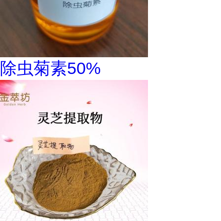
除虫菊素50%