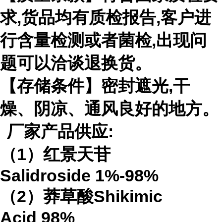
求
,
货品均有质检报告
,
客户进
行含量检测或者菌检
,
出现问
题可以洽谈退换货。
【存储条件】密封遮光
,
干
燥、阴凉、通风良好的地方。
厂家产品供应
:
（
1
）红景天苷
Salidroside
1%-98%
（
2
）莽草酸
Shikimic
Acid
98%