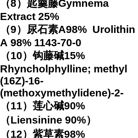
（
8
）匙羹藤
Gymnema
Extract
25%
（
9
）尿石素
A98%
Urolithin
A
98%
1143-70-0
（
10
）钩藤碱
15%
Rhyncholphylline; methyl
(16Z)-16-
(methoxymethylidene)-2-
（
11
）莲心碱
90%
（
Liensinine 90%
）
（
12
）紫草素
98%