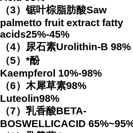
（
3
）锯叶棕脂肪酸
Saw
palmetto fruit extract
fatty
acids
25%-45%
（
4
）
尿石素
Urolithin-B
98%
（
5
）*酚
Kaempferol
10%-98%
（
6
）木犀草素
98%
Luteolin
98%
（
7
）乳香酸
BETA-
BOSWELLICACID
65%
~95