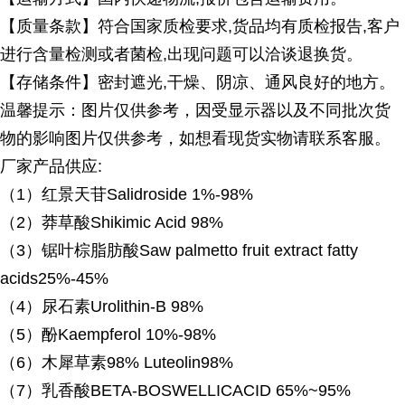
【质量条款】符合国家质检要求
,货品均有质检报告,客户
进行含量检测或者菌检,出现问题可以洽谈退换货。
【存储条件】密封遮光
,干燥、阴凉、通风良好的地方。
温馨提示：图片仅供参考，因受显示器以及不同批次货
物的影响图片仅供参考，如想看现货实物请联系客服。
厂家产品供应
:
（
1）红景天苷Salidroside 1%-98%
（
2）莽草酸Shikimic Acid 98%
（
3）锯叶棕脂肪酸Saw palmetto fruit extract fatty
acids25%-45%
（
4）尿石素Urolithin-B 98%
（
5）酚Kaempferol 10%-98%
（
6）木犀草素98% Luteolin98%
（
7）乳香酸BETA-BOSWELLICACID 65%~95%