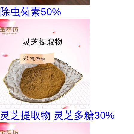
除虫菊素50%
灵芝提取物 灵芝多糖30%