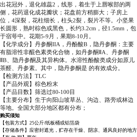
出花冠外，退化雄蕊2，线形，着生于上唇喉部的两
侧，花药退化成花瓣状；花盘前方稍膨大；子房上
位，4深裂，花柱细长，柱头2裂，裂片不等。小坚果
长圆形，熟时棕色或黑色，长约3.2cm，径1.5mm，包
于宿萼中。花期5-9月，果期8-10月。
【化学成分】丹参酮IIA，丹酚酸B，隐丹参酮：主要
有脂溶性非醌色素类化合物，如丹参酮ⅡA、丹参酮
ⅡB、隐丹参酮及其异构体。水溶性酚酸类成分如原儿
茶醛、丹参素。其中，隐丹参酮是 的有效成分。
【检测方法】TLC
【产品外观】棕色粉末
【产品目数】筛选过80-100目
【主要分布】生于向阳山坡草丛、沟边、路旁或林边
等地。全国大部分地区都有分布；
购买须知
【包装方式】25公斤/纸板桶或铝箔袋
【存储条件】应密封遮光，贮存在干燥、阴凉、通风良好的地方