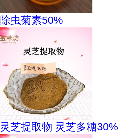
除虫菊素50%
灵芝提取物 灵芝多糖30%