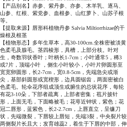
【产品别名】赤参、紫丹参、亦参、木羊乳、逐马、
山参、红根、紫党参、血根参、山红萝卜、山苏子根
等。
【提取来源】唇形科植物丹参 Salvia Miltiorrhizae的干
燥根及根茎
【植物形态】多年生草本，高30-100cm.全株密被淡黄
色柔毛及腺毛。茎四棱形，具槽，上部分枝。叶对
生，奇数羽状香叶；叶柄长1-7cm；小叶通常5，稀3
或7片，顶端小叶 ，侧生小叶较小，小叶片卵圆形至
宽宽卵圆形，长2-7cm，宽0.8-5cm，先端急尖或渐
尖，基部斜圆形或宽楔形，边具圆锯齿，两面密被白
色柔毛。轮伞花序组成顶生或腑生的总状花序，每轮
有花3-10朵，下部者疏离，上部者密集；苞片披针
形，上面无毛，下面略被毛；花萼近钟状，紫色；花
冠二唇形，蓝紫色，长2-2.7cm，上唇直立，呈镰刀
状，先端微裂，下唇较上唇短，先端3裂，中央裂片较
两侧裂片长且大；发育雄蕊2，着生于下唇的中部，伸